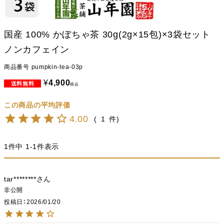
国産 100% かぼちゃ茶 30g(2g×15包)×3袋セット
ノンカフェイン
商品番号
pumpkin-tea-03p
¥
4,900
税込
4.00
1
1
件中
1
-
1
件表示
tar********
非公開
投稿日
2026/01/20