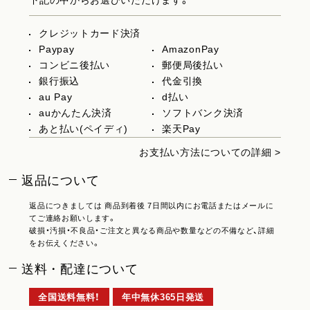
下記の中からお選びいただけます。
クレジットカード決済
Paypay
AmazonPay
コンビニ後払い
郵便局後払い
銀行振込
代金引換
au Pay
d払い
auかんたん決済
ソフトバンク決済
あと払い(ペイディ)
楽天Pay
お支払い方法についての詳細 >
返品について
返品につきましては 商品到着後 7日間以内にお電話またはメールに
てご連絡お願いします。
破損・汚損・不良品・ご注文と異なる商品や数量などの不備など、詳細
をお伝えください。
送料・配達について
全国送料無料！
年中無休365日発送