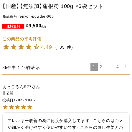
【国産】【無添加】蓮根粉 100g ×6袋セット
商品番号
renkon-powder-06p
¥
9,500
税込
4.49
35
1
2
…
4
35
件中
1
-
10
件表示
あっころん927
非公開
投稿日
2022/10/02
アレルギー改善の為に何度か購入してます。こちらのはキメ
か細かく溶けやすく使いやすいです。こちらの蒸し生姜とハ