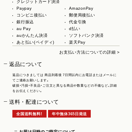
クレジットカード決済
Paypay
AmazonPay
コンビニ後払い
郵便局後払い
銀行振込
代金引換
au Pay
d払い
auかんたん決済
ソフトバンク決済
あと払い(ペイディ)
楽天Pay
お支払い方法についての詳細 >
返品について
返品につきましては 商品到着後 7日間以内にお電話またはメールに
てご連絡お願いします。
破損・汚損・不良品・ご注文と異なる商品や数量などの不備など、詳細
をお伝えください。
送料・配達について
全国送料無料！
年中無休365日発送
お届け日時のご指定について