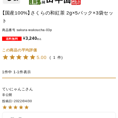
【国産100%】さくらの和紅茶 2g×5パック×3袋セッ
ト
商品番号
sakura-wakoucha-03p
¥
3,240
税込
5.00
1
1
件中
1
-
1
件表示
ていにゃんこ
非公開
投稿日
2022/04/30