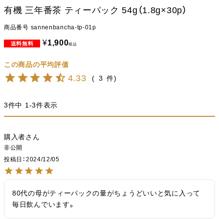
有機 三年番茶 ティーパック 54g（1.8g×30p）
商品番号
sannenbancha-tp-01p
¥
1,900
税込
4.33
3
3
件中
1
-
3
件表示
購入者
非公開
投稿日
2024/12/05
80代の母がティーパックの量がちょうどいいと気に入って
毎日飲んでいます。