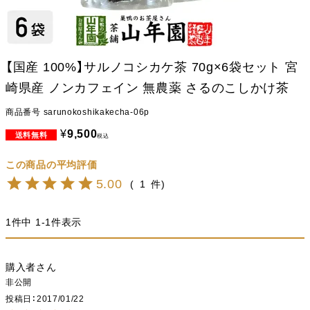
【国産 100%】サルノコシカケ茶 70g×6袋セット 宮
崎県産 ノンカフェイン 無農薬 さるのこしかけ茶
商品番号
sarunokoshikakecha-06p
¥
9,500
税込
5.00
1
1
件中
1
-
1
件表示
購入者
非公開
投稿日
2017/01/22