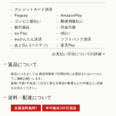
クレジットカード決済
Paypay
AmazonPay
コンビニ後払い
郵便局後払い
銀行振込
代金引換
au Pay
d払い
auかんたん決済
ソフトバンク決済
あと払い(ペイディ)
楽天Pay
お支払い方法についての詳細 >
返品について
返品につきましては 商品到着後 7日間以内にお電話またはメールに
てご連絡お願いします。
破損・汚損・不良品・ご注文と異なる商品や数量などの不備など、詳細
をお伝えください。
送料・配達について
全国送料無料！
年中無休365日発送