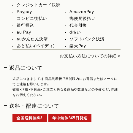
クレジットカード決済
Paypay
AmazonPay
コンビニ後払い
郵便局後払い
銀行振込
代金引換
au Pay
d払い
auかんたん決済
ソフトバンク決済
あと払い(ペイディ)
楽天Pay
お支払い方法についての詳細 >
返品について
返品につきましては 商品到着後 7日間以内にお電話またはメールに
てご連絡お願いします。
破損・汚損・不良品・ご注文と異なる商品や数量などの不備など、詳細
をお伝えください。
送料・配達について
全国送料無料！
年中無休365日発送