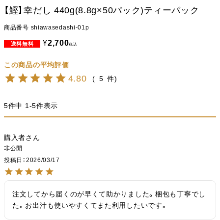
【鰹】幸だし 440g(8.8g×50パック)ティーパック
商品番号
shiawasedashi-01p
¥
2,700
税込
4.80
5
5
件中
1
-
5
件表示
購入者
非公開
投稿日
2026/03/17
注文してから届くのが早くて助かりました。梱包も丁寧でし
た。お出汁も使いやすくてまた利用したいです。