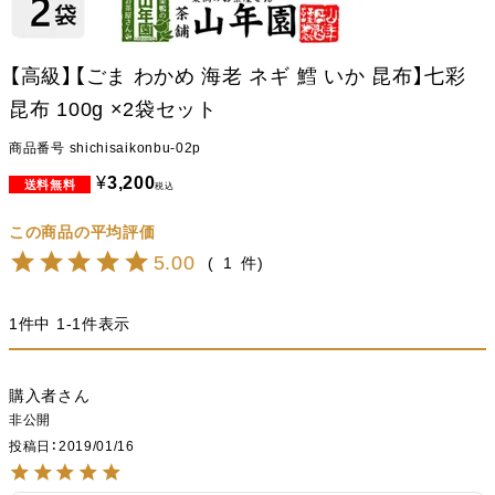
【高級】【ごま わかめ 海老 ネギ 鱈 いか 昆布】七彩
昆布 100g ×2袋セット
商品番号
shichisaikonbu-02p
¥
3,200
税込
5.00
1
1
件中
1
-
1
件表示
購入者
非公開
投稿日
2019/01/16