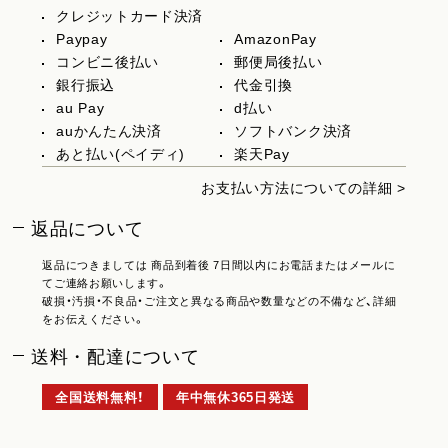
クレジットカード決済
Paypay
AmazonPay
コンビニ後払い
郵便局後払い
銀行振込
代金引換
au Pay
d払い
auかんたん決済
ソフトバンク決済
あと払い(ペイディ)
楽天Pay
お支払い方法についての詳細 >
返品について
返品につきましては 商品到着後 7日間以内にお電話またはメールに
てご連絡お願いします。
破損・汚損・不良品・ご注文と異なる商品や数量などの不備など、詳細
をお伝えください。
送料・配達について
全国送料無料！
年中無休365日発送