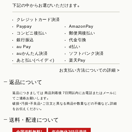
下記の中からお選びいただけます。
クレジットカード決済
Paypay
AmazonPay
コンビニ後払い
郵便局後払い
銀行振込
代金引換
au Pay
d払い
auかんたん決済
ソフトバンク決済
あと払い(ペイディ)
楽天Pay
お支払い方法についての詳細 >
返品について
返品につきましては 商品到着後 7日間以内にお電話またはメールに
てご連絡お願いします。
破損・汚損・不良品・ご注文と異なる商品や数量などの不備など、詳細
をお伝えください。
送料・配達について
全国送料無料！
年中無休365日発送