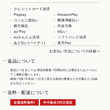
クレジットカード決済
Paypay
AmazonPay
コンビニ後払い
郵便局後払い
銀行振込
代金引換
au Pay
d払い
auかんたん決済
ソフトバンク決済
あと払い(ペイディ)
楽天Pay
お支払い方法についての詳細 >
返品について
返品につきましては 商品到着後 7日間以内にお電話またはメールに
てご連絡お願いします。
破損・汚損・不良品・ご注文と異なる商品や数量などの不備など、詳細
をお伝えください。
送料・配達について
全国送料無料！
年中無休365日発送