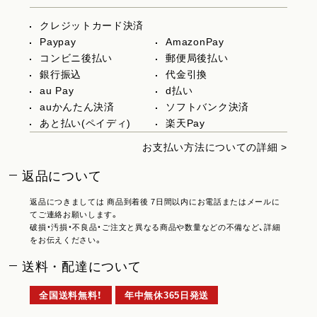
クレジットカード決済
Paypay
AmazonPay
コンビニ後払い
郵便局後払い
銀行振込
代金引換
au Pay
d払い
auかんたん決済
ソフトバンク決済
あと払い(ペイディ)
楽天Pay
お支払い方法についての詳細 >
返品について
返品につきましては 商品到着後 7日間以内にお電話またはメールに
てご連絡お願いします。
破損・汚損・不良品・ご注文と異なる商品や数量などの不備など、詳細
をお伝えください。
送料・配達について
全国送料無料！
年中無休365日発送