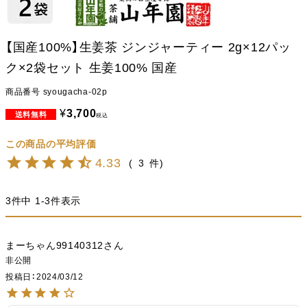
【国産100%】生姜茶 ジンジャーティー 2g×12パッ
ク×2袋セット 生姜100% 国産
商品番号
syougacha-02p
¥
3,700
税込
4.33
3
3
件中
1
-
3
件表示
まーちゃん99140312
非公開
投稿日
2024/03/12