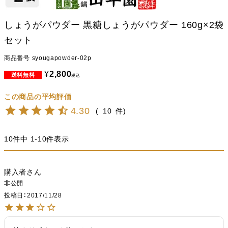
しょうがパウダー 黒糖しょうがパウダー 160g×2袋
セット
商品番号
syougapowder-02p
¥
2,800
税込
4.30
10
10
件中
1
-
10
件表示
購入者
非公開
投稿日
2017/11/28