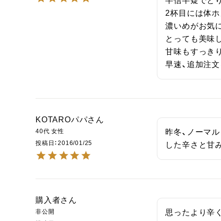
半信半疑でとり
2杯目には体ホ
濃いめがお気に
とっても美味し
甘味もすっきり
早速、追加注
KOTAROパパ
40代
女性
昨冬、ノーマ
投稿日
2016/01/25
した辛さと甘
購入者
非公開
思ったより辛