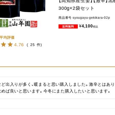
【高知県産生姜】【激辛】黒
300g×2袋セット
商品番号
syougayu-gekikara-02p
¥
4,100
税込
4.76
25
など出入りが多く、暖まると思い購入しました。激辛とはあり
飲めば良いと思います。今冬にまた購入したいと思います。