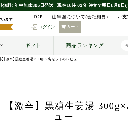
料無料！年中無休365日発送
現在
16時
03分
注文で
明日8月8日(
TOP
山年園について(会社概要)
お支
カート
ログイン
ギフト
商品ランキング
】【激辛】黒糖生姜湯 300g×2袋セットのレビュー
【激辛】黒糖生姜湯 300g
ュー