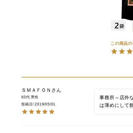
ＳＭＡＦＯＮ
60代
男性
事務所～店外
投稿日
2019/05/01
は薄めにして