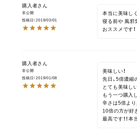
購入者
非公開
本当に美味しく
投稿日
2019/03/01
寝る前や 風邪
おススメです！
購入者
非公開
美味しい！

投稿日
2019/01/08
先日、5倍濃縮
とても美味しい
もう一つ購入し
辛さは5倍より
10倍の方が好
最高です！！本