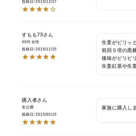
投稿日
2015/12/17
すもも73
40代
女性
生姜がピリッと
投稿日
2015/11/25
前回５倍の黒糖
後味がピリピ
生姜紅茶や生
購入者
非公開
家族に購入し
投稿日
2015/05/15