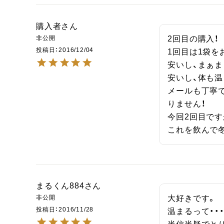
購入者
非公開
2回目の購入！

投稿日
2016/12/04
1回目は1袋を
安いし、まぁま
安いし、体も温
メールも丁寧
りません！

今回2回目です
これを飲んで
まるくん884
非公開
大好きです。

投稿日
2016/11/28
温まるって・・・