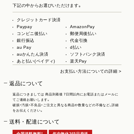
下記の中からお選びいただけます。
クレジットカード決済
Paypay
AmazonPay
コンビニ後払い
郵便局後払い
銀行振込
代金引換
au Pay
d払い
auかんたん決済
ソフトバンク決済
あと払い(ペイディ)
楽天Pay
お支払い方法についての詳細 >
返品について
返品につきましては 商品到着後 7日間以内にお電話またはメールに
てご連絡お願いします。
破損・汚損・不良品・ご注文と異なる商品や数量などの不備など、詳細
をお伝えください。
送料・配達について
全国送料無料！
年中無休365日発送