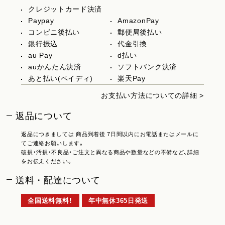
クレジットカード決済
Paypay
AmazonPay
コンビニ後払い
郵便局後払い
銀行振込
代金引換
au Pay
d払い
auかんたん決済
ソフトバンク決済
あと払い(ペイディ)
楽天Pay
お支払い方法についての詳細 >
返品について
返品につきましては 商品到着後 7日間以内にお電話またはメールに
てご連絡お願いします。
破損・汚損・不良品・ご注文と異なる商品や数量などの不備など、詳細
をお伝えください。
送料・配達について
全国送料無料！
年中無休365日発送