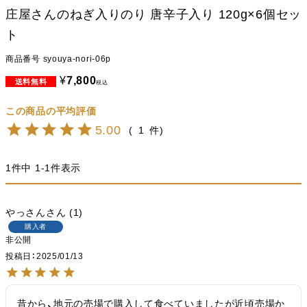
庄屋さんのねぎ入りのり 唐辛子入り 120g×6個セッ
ト
商品番号
syouya-nori-06p
¥
7,800
税込
5.00
1
1
件中
1
-
1
件表示
やっさん
1
購入者
非公開
投稿日
2025/01/13
昔から、地元の売場で購入して食べていましたが近頃売場か