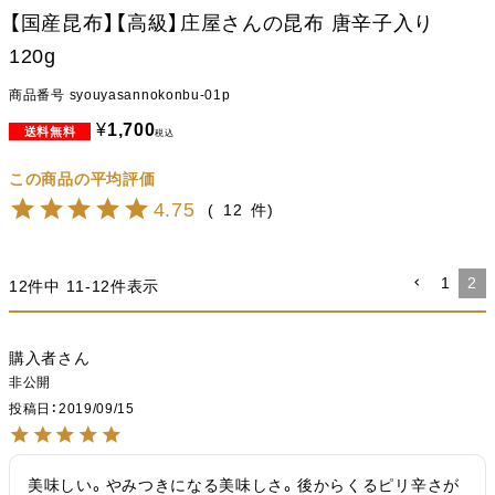
【国産昆布】【高級】庄屋さんの昆布 唐辛子入り
120g
商品番号
syouyasannokonbu-01p
¥
1,700
税込
4.75
12
1
2
12
件中
11
-
12
件表示
購入者
非公開
投稿日
2019/09/15
美味しい。やみつきになる美味しさ。後からくるピリ辛さが