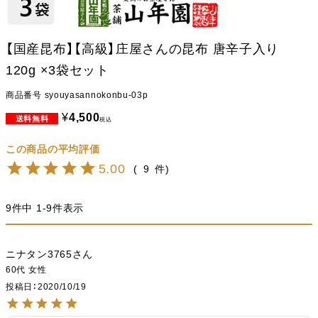
【国産昆布】【高級】庄屋さんの昆布 唐辛子入り
120g ×3袋セット
商品番号
syouyasannokonbu-03p
¥
4,500
税込
5.00
9
9
件中
1
-
9
件表示
ニナタン3765
60代
女性
投稿日
2020/10/19