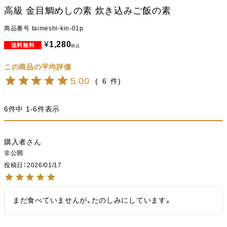
高級 金目鯛めしの素 炊き込みご飯の素
商品番号
taimeshi-kin-01p
¥
1,280
税込
5.00
6
6
件中
1
-
6
件表示
購入者
非公開
投稿日
2026/01/17
まだ食べていませんが、たのしみにしています。