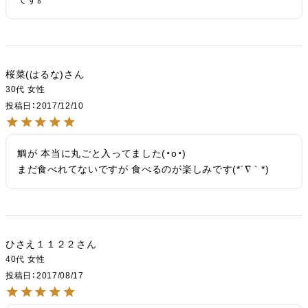
桜菜(はるな)
30代
女性
投稿日
2017/12/10
鯛が 本当に丸ごと入ってました(・o・)

まだ食べれてないですが 食べるのが楽しみです(*´∇｀*)
ひさえ１１２２
40代
女性
投稿日
2017/08/17