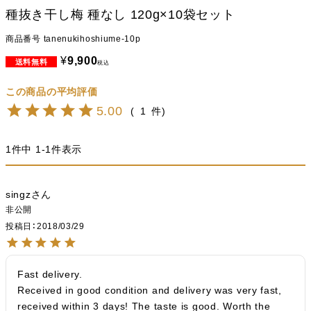
種抜き干し梅 種なし 120g×10袋セット
商品番号
tanenukihoshiume-10p
¥
9,900
税込
5.00
1
1
件中
1
-
1
件表示
singz
非公開
投稿日
2018/03/29
Fast delivery.

Received in good condition and delivery was very fast, 
received within 3 days! The taste is good. Worth the 