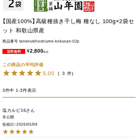
【国産100%】高級種抜き干し梅 種なし 100g×2袋セ
ット 和歌山県産
商品番号
tanenukihoshiume-kokusan-02p
¥
2,800
税込
5.00
3
3
件中
1
-
3
件表示
塩カルビ16
非公開
投稿日
2026/05/09