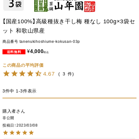
【国産100%】高級種抜き干し梅 種なし 100g×3袋セ
ット 和歌山県産
商品番号
tanenukihoshiume-kokusan-03p
¥
4,000
税込
4.67
3
3
件中
1
-
3
件表示
購入者
非公開
投稿日
2023/03/08