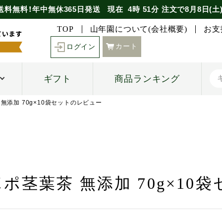
送料無料！年中無休365日発送
現在
4時
51分
注文で
8月8日(土
TOP
山年園について(会社概要)
お支
カート
ログイン
ギフト
商品ランキング
 無添加 70g×10袋セットのレビュー
ポポ茎葉茶 無添加 70g×1