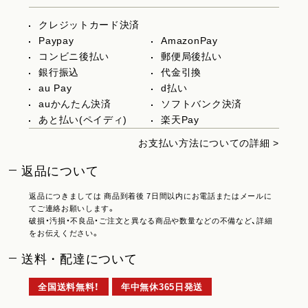
クレジットカード決済
Paypay
AmazonPay
コンビニ後払い
郵便局後払い
銀行振込
代金引換
au Pay
d払い
auかんたん決済
ソフトバンク決済
あと払い(ペイディ)
楽天Pay
お支払い方法についての詳細 >
返品について
返品につきましては 商品到着後 7日間以内にお電話またはメールに
てご連絡お願いします。
破損・汚損・不良品・ご注文と異なる商品や数量などの不備など、詳細
をお伝えください。
送料・配達について
全国送料無料！
年中無休365日発送