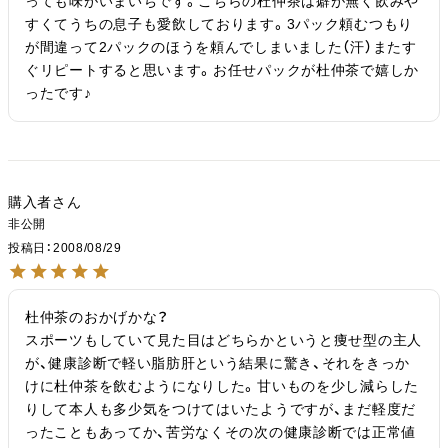
っても味がいまいちです。こちらの杜仲茶は癖が無く飲みや
すくてうちの息子も愛飲しております。3パック頼むつもり
が間違って2パックのほうを頼んでしまいました（汗）またす
ぐリピートすると思います。お任せパックが杜仲茶で嬉しか
ったです♪
購入者
非公開
投稿日
2008/08/29
杜仲茶のおかげかな？

スポーツもしていて見た目はどちらかというと痩せ型の主人
が、健康診断で軽い脂肪肝という結果に驚き、それをきっか
けに杜仲茶を飲むようになりした。甘いものを少し減らした
りして本人も多少気をつけてはいたようですが、まだ軽度だ
ったこともあってか、苦労なくその次の健康診断では正常値