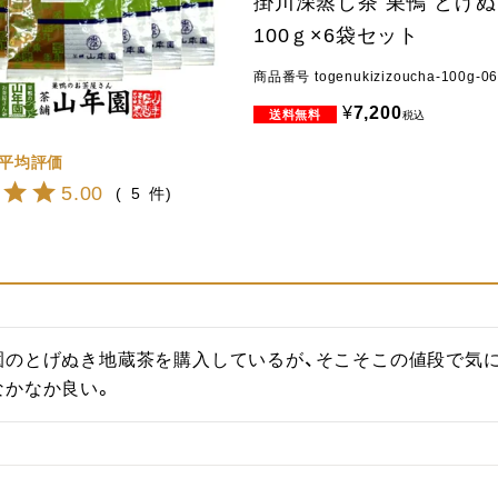
掛川深蒸し茶 巣鴨 とげ
100ｇ×6袋セット
商品番号
togenukizizoucha-100g-0
¥
7,200
税込
5.00
5
園のとげぬき地蔵茶を購入しているが、そこそこの値段で気
なかなか良い。