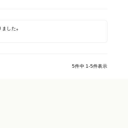
りました。
5
件中
1
-
5
件表示