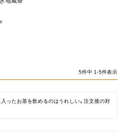
ぬき地蔵茶
6p
5
件中
1
-
5
件表示
に入ったお茶を飲めるのはうれしい。注文後の対