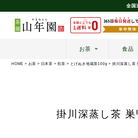
全国
お茶
食品
HOME
お茶
日本茶
煎茶
とげぬき地蔵茶100g
掛川深蒸し茶 
掛川深蒸し茶 巣