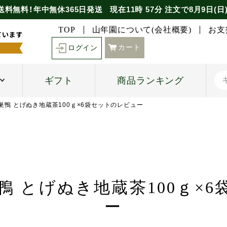
送料無料！年中無休365日発送
現在
11時
57分
注文で
8月9日(日
TOP
山年園について(会社概要)
お支
カート
ログイン
ギフト
商品ランキング
巣鴨 とげぬき地蔵茶100ｇ×6袋セットのレビュー
鴨 とげぬき地蔵茶100ｇ×
ー