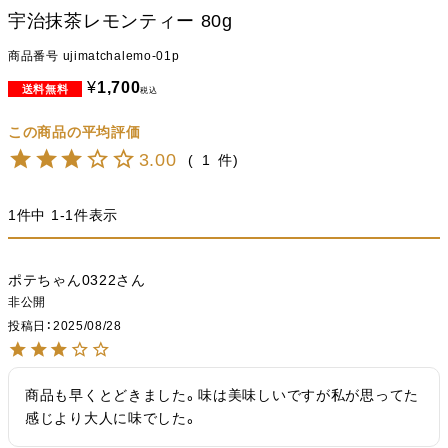
宇治抹茶レモンティー 80g
商品番号
ujimatchalemo-01p
¥
1,700
税込
3.00
1
1
件中
1
-
1
件表示
ポテちゃん0322
非公開
投稿日
2025/08/28
商品も早くとどきました。味は美味しいですが私が思ってた
感じより大人に味でした。