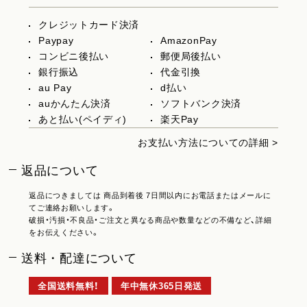
クレジットカード決済
Paypay
AmazonPay
コンビニ後払い
郵便局後払い
銀行振込
代金引換
au Pay
d払い
auかんたん決済
ソフトバンク決済
あと払い(ペイディ)
楽天Pay
お支払い方法についての詳細 >
返品について
返品につきましては 商品到着後 7日間以内にお電話またはメールに
てご連絡お願いします。
破損・汚損・不良品・ご注文と異なる商品や数量などの不備など、詳細
をお伝えください。
送料・配達について
全国送料無料！
年中無休365日発送