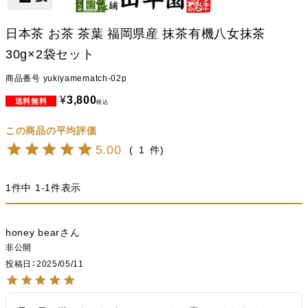
日本茶 お茶 茶葉 福岡県産 抹茶有機八女抹茶
30g×2袋セット
商品番号
yukiyamematch-02p
¥
3,800
税込
5.00
1
1
件中
1
-
1
件表示
honey bear
非公開
投稿日
2025/05/11