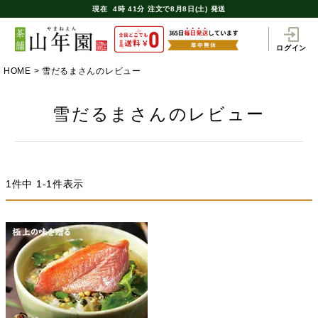
現在
4時
41分
注文で
8月8日(土) 発送
ログイン
HOME
雪だるまさんのレビュー
雪だるまさんのレビュー
1
件中
1
-
1
件表示