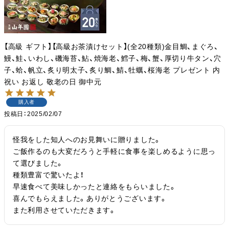
【高級 ギフト】【高級お茶漬けセット】(全20種類)金目鯛、まぐろ、
鰻、鮭、いわし、磯海苔、鮎、焼海老、鱈子、梅、蟹、厚切り牛タン、穴
子、蛤、帆立、炙り明太子、炙り鯛、鯖、牡蠣、桜海老 プレゼント 内
祝い お返し 敬老の日 御中元
購入者
投稿日
2025/02/07
怪我をした知人へのお見舞いに贈りました。

ご飯作るのも大変だろうと手軽に食事を楽しめるように思っ
て選びました。

種類豊富で驚いたよ！

早速食べて美味しかったと連絡をもらいました。

喜んでもらえました。ありがとうございます。

また利用させていただきます。