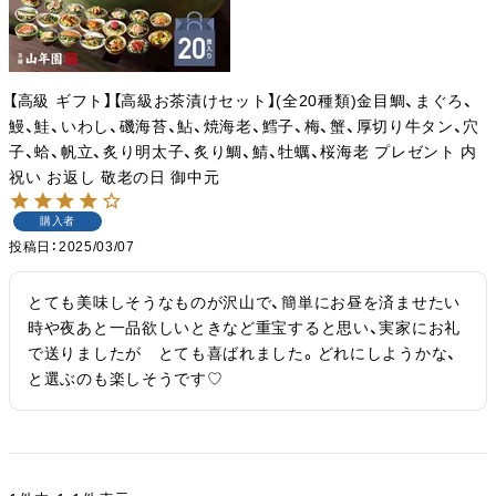
【高級 ギフト】【高級お茶漬けセット】(全20種類)金目鯛、まぐろ、
鰻、鮭、いわし、磯海苔、鮎、焼海老、鱈子、梅、蟹、厚切り牛タン、穴
子、蛤、帆立、炙り明太子、炙り鯛、鯖、牡蠣、桜海老 プレゼント 内
祝い お返し 敬老の日 御中元
購入者
投稿日
2025/03/07
とても美味しそうなものが沢山で、簡単にお昼を済ませたい
時や夜あと一品欲しいときなど重宝すると思い、実家にお礼
で送りましたが　とても喜ばれました。どれにしようかな、
と選ぶのも楽しそうです♡