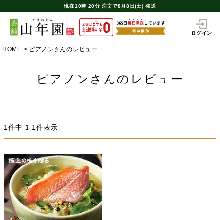
現在
10時
20分
注文で
8月8日(土) 発送
ログイン
HOME
ピアノンさんのレビュー
ピアノンさんのレビュー
1
件中
1
-
1
件表示