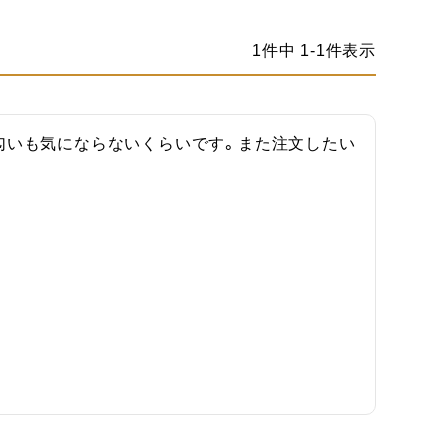
1
件中
1
-
1
件表示
匂いも気にならないくらいです。また注文したい