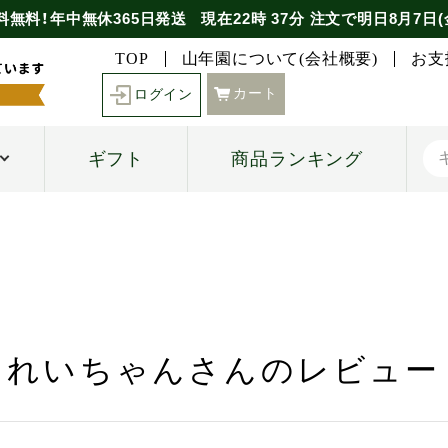
料無料！年中無休365日発送
現在
22時
37分
注文で
明日8月7日(
TOP
山年園について(会社概要)
お支
カート
ログイン
ギフト
商品ランキング
れいちゃんさんのレビュー