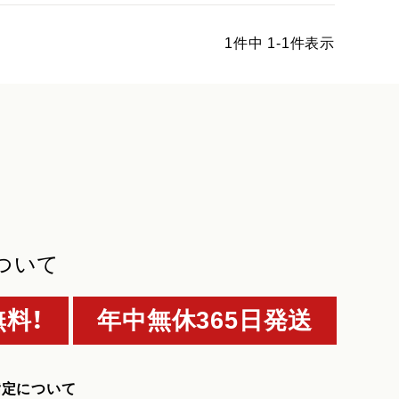
1
件中
1
-
1
件表示
ついて
料！
年中無休365日発送
指定について