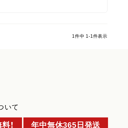
1
件中
1
-
1
件表示
ついて
料！
年中無休365日発送