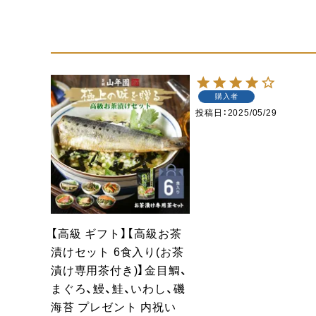
購入者
投稿日
2025/05/29
【高級 ギフト】【高級お茶
漬けセット 6食入り(お茶
漬け専用茶付き)】金目鯛、
まぐろ、鰻、鮭、いわし、磯
海苔 プレゼント 内祝い