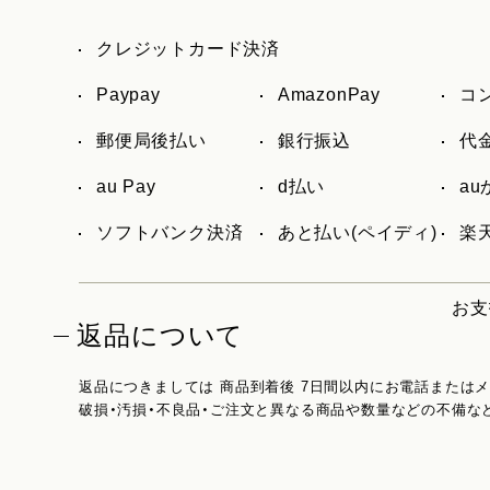
クレジットカード決済
Paypay
AmazonPay
コ
郵便局後払い
銀行振込
代
au Pay
d払い
a
ソフトバンク決済
あと払い(ペイディ)
楽天
お支
返品について
返品につきましては 商品到着後 7日間以内にお電話または
破損・汚損・不良品・ご注文と異なる商品や数量などの不備な