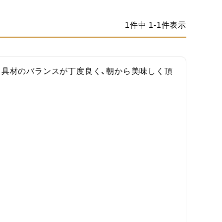
1
件中
1
-
1
件表示
と具材のバランスが丁度良く、朝から美味しく頂