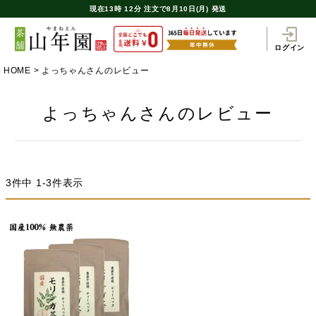
現在
13時
12分
注文で
8月10日(月) 発送
ログイン
HOME
よっちゃんさんのレビュー
よっちゃんさんのレビュー
3
件中
1
-
3
件表示