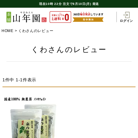
現在
10時
22分
注文で
8月10日(月) 発送
ログイン
HOME
くわさんのレビュー
くわさんのレビュー
1
件中
1
-
1
件表示