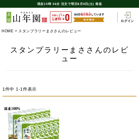
現在
15時
36分
注文で
明日8月8日(土) 発送
ログイン
HOME
スタンプラリーまささんのレビュー
スタンプラリーまささんのレビ
ュー
1
件中
1
-
1
件表示