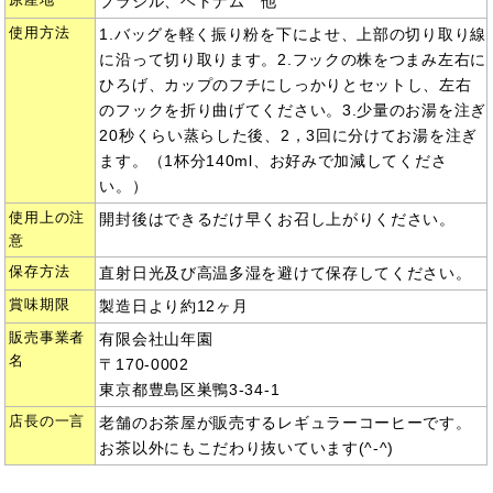
ブラジル、ベトナム 他
使用方法
1.バッグを軽く振り粉を下によせ、上部の切り取り線
に沿って切り取ります。2.フックの株をつまみ左右に
ひろげ、カップのフチにしっかりとセットし、左右
のフックを折り曲げてください。3.少量のお湯を注ぎ
20秒くらい蒸らした後、2，3回に分けてお湯を注ぎ
ます。（1杯分140ml、お好みで加減してくださ
い。）
使用上の注
開封後はできるだけ早くお召し上がりください。
意
保存方法
直射日光及び高温多湿を避けて保存してください。
賞味期限
製造日より約12ヶ月
販売事業者
有限会社山年園
名
〒170-0002
東京都豊島区巣鴨3-34-1
店長の一言
老舗のお茶屋が販売するレギュラーコーヒーです。
お茶以外にもこだわり抜いています(^-^)