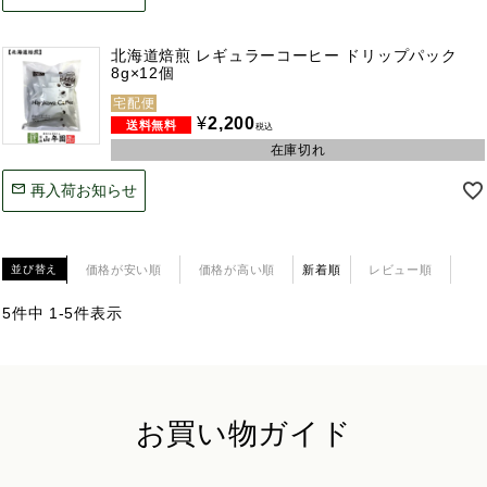
北海道焙煎 レギュラーコーヒー ドリップパック
8g×12個
宅配便
¥
2,200
税込
在庫切れ
再入荷お知らせ
価格が安い順
価格が高い順
新着順
レビュー順
並び替え
5
件中
1
-
5
件表示
お買い物ガイド