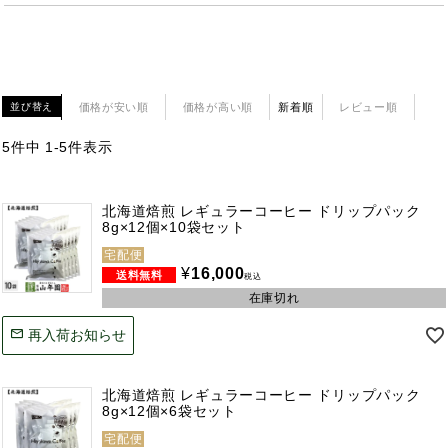
価格が安い順
価格が高い順
新着順
レビュー順
並び替え
5
件中
1
-
5
件表示
北海道焙煎 レギュラーコーヒー ドリップパック
8g×12個×10袋セット
宅配便
¥
16,000
税込
在庫切れ
再入荷お知らせ
北海道焙煎 レギュラーコーヒー ドリップパック
8g×12個×6袋セット
宅配便