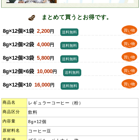
まとめて買うとお得です。
8g×12個×1袋
2,200
買い物
円
送料無料
かごへ
8g×12個×2袋
4,000
買い物
円
送料無料
かごへ
8g×12個×3袋
5,800
買い物
円
送料無料
かごへ
8g×12個×6袋
10,000
買い物
円
送料無料
かごへ
8g×12個×10
16,000
買い物
円
送料無料
かごへ
商品名
レギュラーコーヒー（粉）
商品区分
飲料
内容量
8g×12個
原材料名
コーヒー豆
原産地