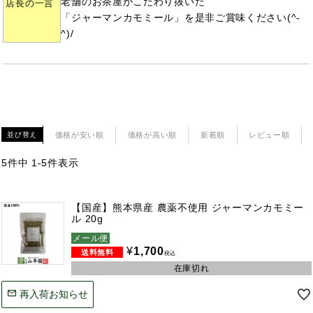
老舗のお茶屋がこだわり抜いた
店長の一言
「ジャーマンカモミール」を是非ご賞味ください(^-
^)/
価格が安い順
価格が高い順
新着順
レビュー順
並び替え
5
件中
1
-
5
件表示
【国産】熊本県産 農薬不使用 ジャーマンカモミー
ル 20g
メール便
¥
1,700
税込
在庫切れ
再入荷お知らせ