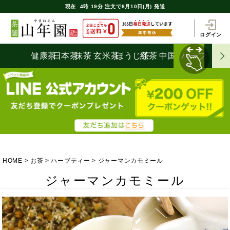
現在
4時
19分
注文で
8月10日(月) 発送
ログイン
健康茶
日本茶
抹茶
玄米茶
ほうじ茶
紅茶
中国茶
ハーブティ
HOME
お茶
ハーブティー
ジャーマンカモミール
ジャーマンカモミール