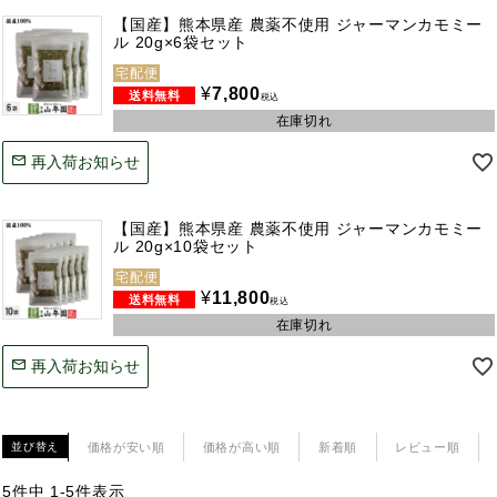
【国産】熊本県産 農薬不使用 ジャーマンカモミー
ル 20g×6袋セット
宅配便
¥
7,800
税込
在庫切れ
再入荷お知らせ
【国産】熊本県産 農薬不使用 ジャーマンカモミー
ル 20g×10袋セット
宅配便
¥
11,800
税込
在庫切れ
再入荷お知らせ
価格が安い順
価格が高い順
新着順
レビュー順
並び替え
5
件中
1
-
5
件表示