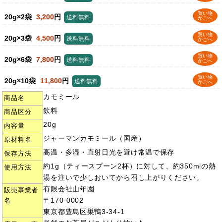
買い物
20g×2袋
3,200
円
送料無料
かごへ
買い物
20g×3袋
4,500
円
送料無料
かごへ
買い物
20g×6袋
7,800
円
送料無料
かごへ
買い物
20g×10袋
11,800
円
送料無料
かごへ
カモミール
商品名
飲料
商品区分
20g
内容量
ジャーマンカモミール（国産）
原材料名
高温・多湿・直射日光を避け常温で保存
保存方法
約1g（ティースプーン2杯）に対して、約350mlの熱
使用方法
湯を注いで少しおいてから召し上がりください。
有限会社山年園
販売事業者
〒170-0002
名
東京都豊島区巣鴨3-34-1