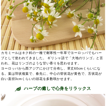
カモミールはキク科の一種で耐寒性一年草でヨーロッパでもハー
ブとして使われてきました。 ギリシャ語で「大地のリンゴ」と言
われ、花はリンゴのような甘い香りを思わせます。
ヨーロッパから西アジアにかけて分布し、草丈60cmくらいにな
る。葉は羽状複葉で、春先に、中心の管状花が黄色で、舌状花が
白い直径3cmくらいの頭花を多数咲かせます。
ハーブの癒しで心身をリラックス