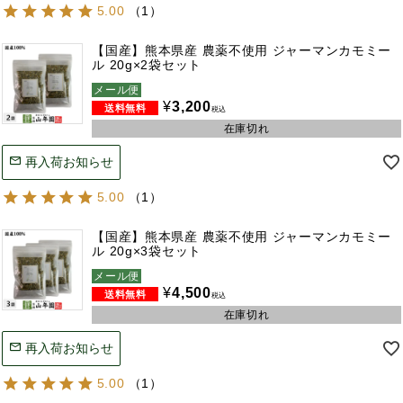
5.00
（
1
）
【国産】熊本県産 農薬不使用 ジャーマンカモミー
ル 20g×2袋セット
メール便
¥
3,200
税込
在庫切れ
再入荷お知らせ
5.00
（
1
）
【国産】熊本県産 農薬不使用 ジャーマンカモミー
ル 20g×3袋セット
メール便
¥
4,500
税込
在庫切れ
再入荷お知らせ
5.00
（
1
）