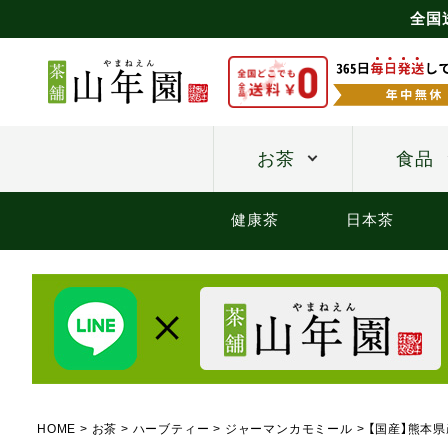
全国
お茶
食品
健康茶
日本茶
HOME
お茶
ハーブティー
ジャーマンカモミール
【国産】熊本県