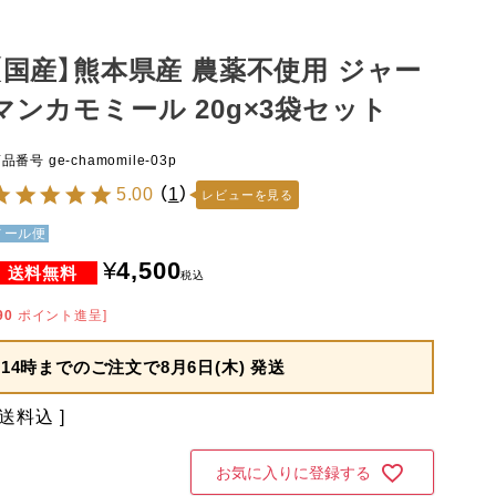
【国産】熊本県産 農薬不使用 ジャー
マンカモミール 20g×3袋セット
商品番号
ge-chamomile-03p
5.00
（
1
）
レビューを見る
メール便
¥
4,500
税込
90
ポイント進呈]
14時までのご注文で
8月6日(木) 発送
送料込
お気に入りに登録する