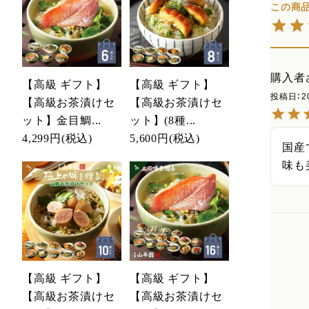
購入者
【高級 ギフト】
【高級 ギフト】
投稿日
2
【高級お茶漬けセ
【高級お茶漬けセ
ット】金目鯛...
ット】(8種...
4,299円
(税込)
5,600円
(税込)
国産
味も
【高級 ギフト】
【高級 ギフト】
【高級お茶漬けセ
【高級お茶漬けセ