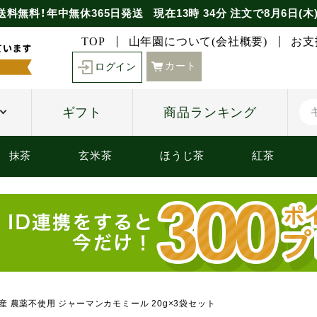
送料無料！年中無休365日発送
現在
13時
34分
注文で
8月6日(木
TOP
山年園について(会社概要)
お支
カート
ログイン
ギフト
商品ランキング
抹茶
玄米茶
ほうじ茶
紅茶
産 農薬不使用 ジャーマンカモミール 20g×3袋セット