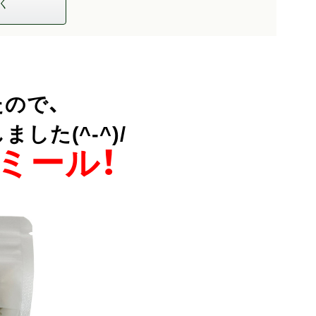
く
ので、
た(^-^)/
ミール！