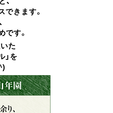
と、
スできます。
、
めです。
抜いた
ル」を
)