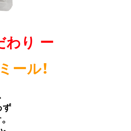
だわり ー
ミール！
、
わず
。