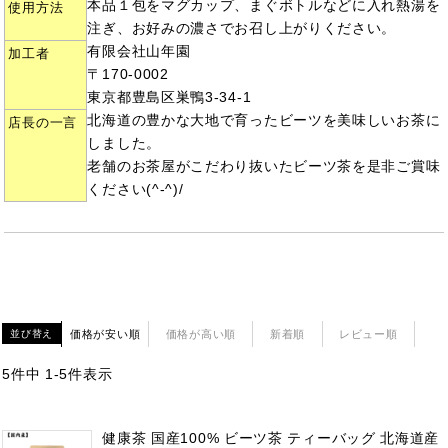
本品１包をマグカップ、まぐボトルなどに入れ熱湯を
使用方法
注ぎ、お好みの濃さでお召し上がりください。
有限会社山年園
加工者
〒170-0002
東京都豊島区巣鴨3-34-1
北海道の豊かな大地で育ったビーツを美味しいお茶に
店長の一言
しました。
老舗のお茶屋がこだわり抜いたビーツ茶を是非ご賞味
ください(^-^)/
価格が安い順
価格が高い順
新着順
レビュー順
並び替え
5
件中
1
-
5
件表示
健康茶 国産100% ビーツ茶 ティーバッグ 北海道産