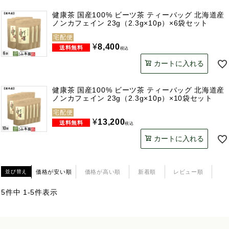
健康茶 国産100% ビーツ茶 ティーバッグ 北海道産
ノンカフェイン 23g（2.3g×10p）×6袋セット
宅配便
¥
8,400
税込
カートに入れる
健康茶 国産100% ビーツ茶 ティーバッグ 北海道産
ノンカフェイン 23g（2.3g×10p）×10袋セット
宅配便
¥
13,200
税込
カートに入れる
価格が安い順
価格が高い順
新着順
レビュー順
並び替え
5
件中
1
-
5
件表示