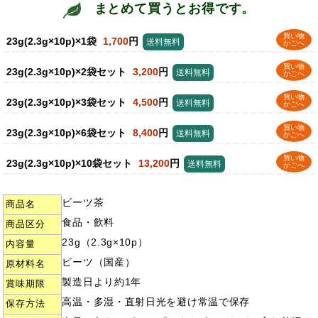
まとめて買うとお得です。
買い物
23g(2.3g×10p)×1袋
1,700
円
送料無料
かごへ
買い物
23g(2.3g×10p)×2袋セット
3,200
円
送料無料
かごへ
買い物
23g(2.3g×10p)×3袋セット
4,500
円
送料無料
かごへ
買い物
23g(2.3g×10p)×6袋セット
8,400
円
送料無料
かごへ
買い物
23g(2.3g×10p)×10袋セット
13,200
円
送料無料
かごへ
ビーツ茶
商品名
食品・飲料
商品区分
23g（2.3g×10p）
内容量
ビーツ（国産）
原材料名
製造日より約1年
賞味期限
高温・多湿・直射日光を避け常温で保存
保存方法