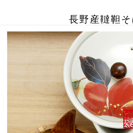
長野産韃靼そ