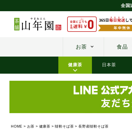
全国
お茶
食品
健康茶
日本茶
HOME
お茶
健康茶
韃靼そば茶
長野産韃靼そば茶