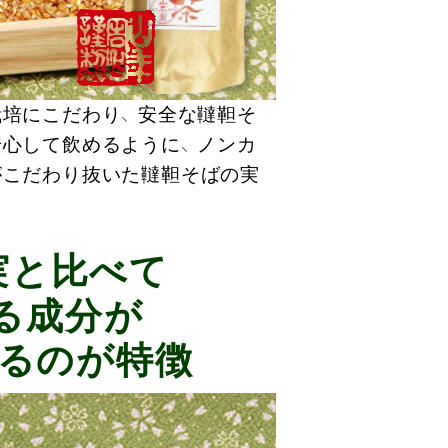
培にこだわり、 安全な韃靼そ
心して飲めるように、 ノンカ
がこだわり抜いた韃靼そばの実
実と比べて
る成分が
いるのが特徴