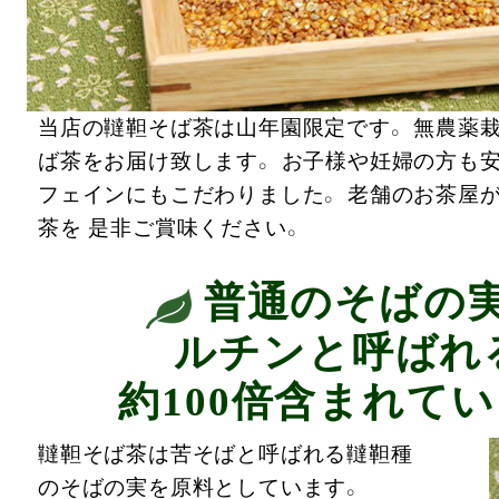
当店の韃靼そば茶は山年園限定です。 無農薬栽
ば茶をお届け致します。 お子様や妊婦の方も安
フェインにもこだわりました。 老舗のお茶屋
茶を 是非ご賞味ください。
普通のそばの
ルチンと呼ばれ
約100倍含まれて
韃靼そば茶は苦そばと呼ばれる韃靼種
のそばの実を原料としています。