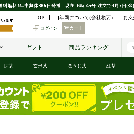
送料無料！年中無休365日発送
現在
6時
45分
注文で
8月7日(金
TOP
山年園について(会社概要)
お支
カート
ログイン
ギフト
商品ランキング
抹茶
玄米茶
ほうじ茶
紅茶