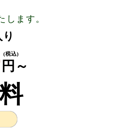
たします。
g入り
0
(税込)
円～
料