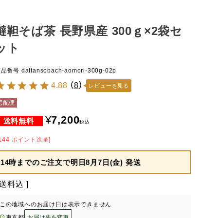
韃靼そば茶 長野県産 300ｇ×2袋セ
ット
商品番号
dattansobach-aomori-300g-02p
4.88
（
8
）
レビューを見る
宅配便
¥
7,200
税込
144
ポイント進呈]
14時までのご注文で
明日8月7日(金) 発送
送料込
この地域へのお届け日は表示できません
東京都
お届け先を変更