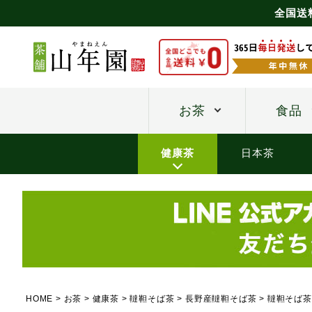
全国送
お茶
食品
健康茶
日本茶
HOME
お茶
健康茶
韃靼そば茶
長野産韃靼そば茶
韃靼そば茶