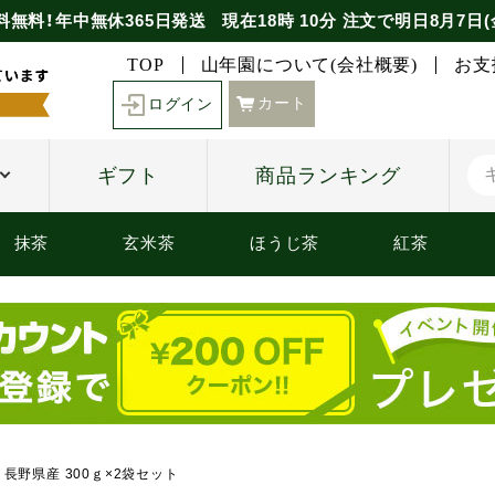
料無料！年中無休365日発送
現在
18時
10分
注文で
明日8月7日(
TOP
山年園について(会社概要)
お支
カート
ログイン
ギフト
商品ランキング
抹茶
玄米茶
ほうじ茶
紅茶
 長野県産 300ｇ×2袋セット