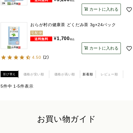
税込
カートに入れる
おらが村の健康茶 どくだみ茶 3g×24パック
宅配便
¥
1,700
税込
カートに入れる
4.50
（
2
）
価格が安い順
価格が高い順
新着順
レビュー順
並び替え
5
件中
1
-
5
件表示
お買い物ガイド