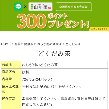
HOME
お茶
健康茶
おらが村の健康茶
どくだみ茶
どくだみ茶
商品名
おらが村のどくだみ茶
商品区分
飲料
内容量
72g(3g×24パック)
使用上の注
開封後はお早めに召し上がりください。
意
保存方法
常温保管してください。高温多湿、直射日光は避けて
保管してください。