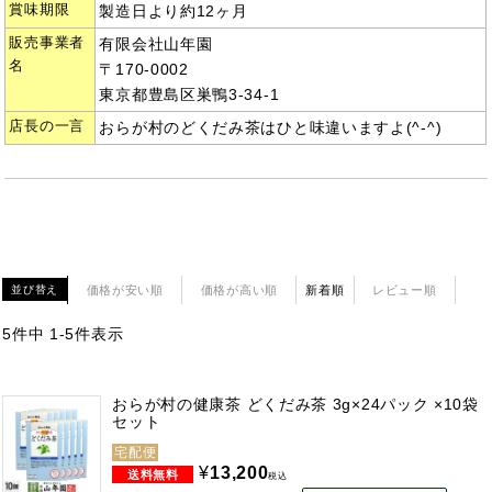
賞味期限
製造日より約12ヶ月
販売事業者
有限会社山年園
名
〒170-0002
東京都豊島区巣鴨3-34-1
店長の一言
おらが村のどくだみ茶はひと味違いますよ(^-^)
価格が安い順
価格が高い順
新着順
レビュー順
並び替え
5
件中
1
-
5
件表示
おらが村の健康茶 どくだみ茶 3g×24パック ×10袋
セット
宅配便
¥
13,200
税込