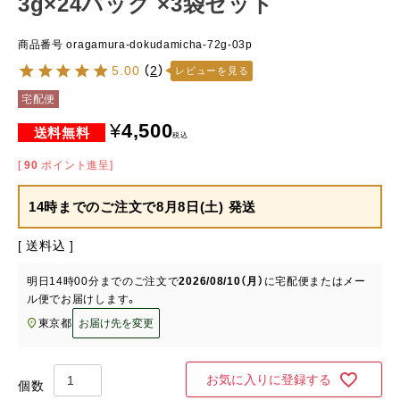
3g×24パック ×3袋セット
商品番号
oragamura-dokudamicha-72g-03p
5.00
（
2
）
レビューを見る
宅配便
¥
4,500
税込
[
90
ポイント進呈]
14時までのご注文で
8月8日(土) 発送
送料込
明日
14時00分
までのご注文で
2026/08/10（月）
に
宅配便またはメー
ル便
でお届けします。
東京都
お届け先を変更
お気に入りに登録する