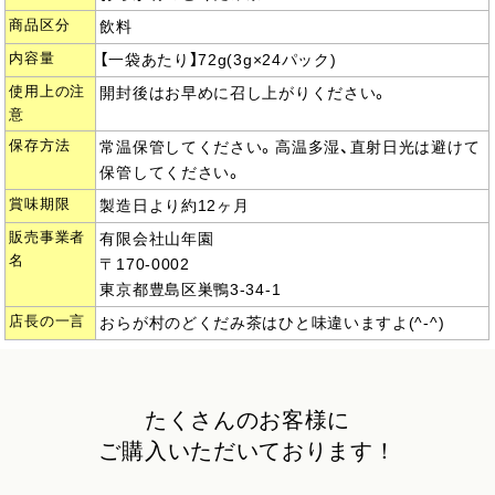
商品区分
飲料
内容量
【一袋あたり】72g(3g×24パック)
使用上の注
開封後はお早めに召し上がりください。
意
保存方法
常温保管してください。高温多湿、直射日光は避けて
保管してください。
賞味期限
製造日より約12ヶ月
販売事業者
有限会社山年園
名
〒170-0002
東京都豊島区巣鴨3-34-1
店長の一言
おらが村のどくだみ茶はひと味違いますよ(^-^)
たくさんのお客様に
ご購入いただいております！