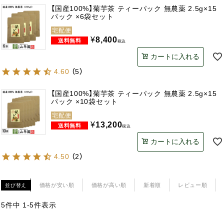
【国産100%】菊芋茶 ティーパック 無農薬 2.5g×15
パック ×6袋セット
宅配便
¥
8,400
税込
カートに入れる
4.60
（
5
）
【国産100%】菊芋茶 ティーパック 無農薬 2.5g×15
パック ×10袋セット
宅配便
¥
13,200
税込
カートに入れる
4.50
（
2
）
価格が安い順
価格が高い順
新着順
レビュー順
並び替え
5
件中
1
-
5
件表示