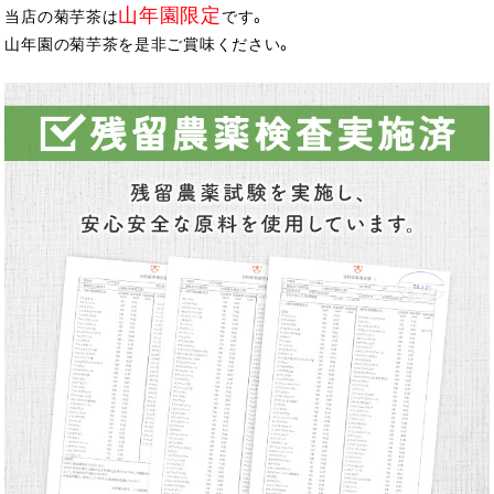
山年園限定
当店の菊芋茶は
です。
山年園の菊芋茶を是非ご賞味ください。