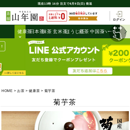
現在
13時
16分
注文で
8月9日(日) 発送
ログイン
健康茶
日本茶
抹茶
玄米茶
ほうじ茶
紅茶
中国茶
ハーブティ
HOME
お茶
健康茶
菊芋茶
菊芋茶