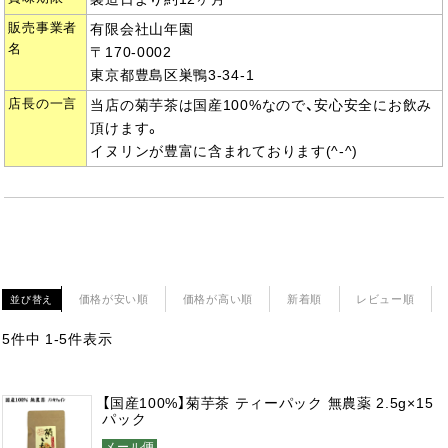
販売事業者
有限会社山年園
名
〒170-0002
東京都豊島区巣鴨3-34-1
店長の一言
当店の菊芋茶は国産100%なので、安心安全にお飲み
頂けます。
イヌリンが豊富に含まれており
ます(^-^)
価格が安い順
価格が高い順
新着順
レビュー順
並び替え
5
件中
1
-
5
件表示
【国産100%】菊芋茶 ティーパック 無農薬 2.5g×15
パック
メール便