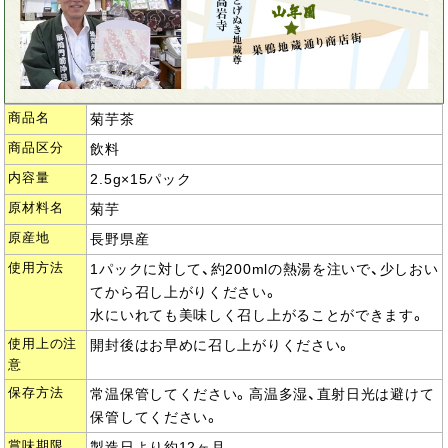
商品名
菊芋茶
商品区分
飲料
内容量
2.5g×15パック
原材料名
菊芋
原産地
長野県産
使用方法
1パックに対して、約200mlの熱湯を注いで、少しおい
てから召し上がりください。
水にいれても美味しく召し上がることができます。
使用上の注
開封後はお早めに召し上がりください。
意
保存方法
常温保管してください。高温多湿、直射日光は避けて
保管してください。
賞味期限
製造日より約12ヶ月