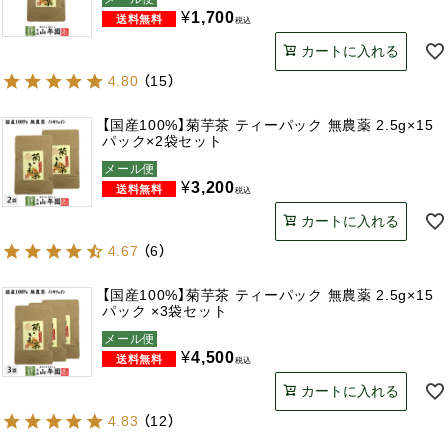
¥
1,700
税込
カートに入れる
4.80
（
15
）
【国産100%】菊芋茶 ティーパック 無農薬 2.5g×15
パック×2袋セット
メール便
¥
3,200
税込
カートに入れる
4.67
（
6
）
【国産100%】菊芋茶 ティーパック 無農薬 2.5g×15
パック ×3袋セット
メール便
¥
4,500
税込
カートに入れる
4.83
（
12
）