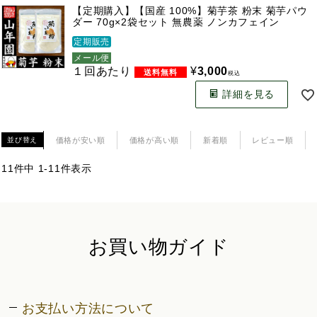
【定期購入】【国産 100%】菊芋茶 粉末 菊芋パウ
ダー 70g×2袋セット 無農薬 ノンカフェイン
定期販売
メール便
１回あたり
¥
3,000
税込
詳細を見る
価格が安い順
価格が高い順
新着順
レビュー順
並び替え
11
件中
1
-
11
件表示
お買い物ガイド
お支払い方法について