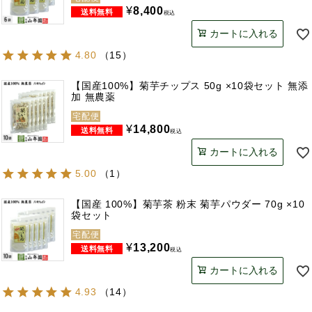
¥
8,400
税込
カートに入れる
4.80
（
15
）
【国産100%】菊芋チップス 50g ×10袋セット 無添
加 無農薬
宅配便
¥
14,800
税込
カートに入れる
5.00
（
1
）
【国産 100%】菊芋茶 粉末 菊芋パウダー 70g ×10
袋セット
宅配便
¥
13,200
税込
カートに入れる
4.93
（
14
）