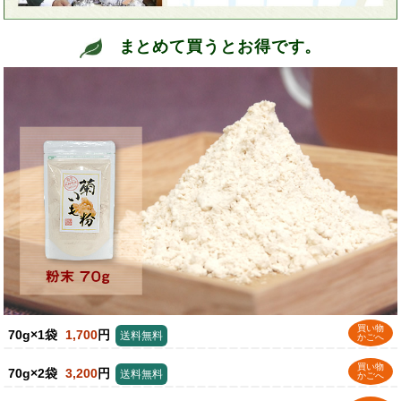
まとめて買うとお得です。
買い物
70g×1袋
1,700
円
送料無料
かごへ
買い物
70g×2袋
3,200
円
送料無料
かごへ