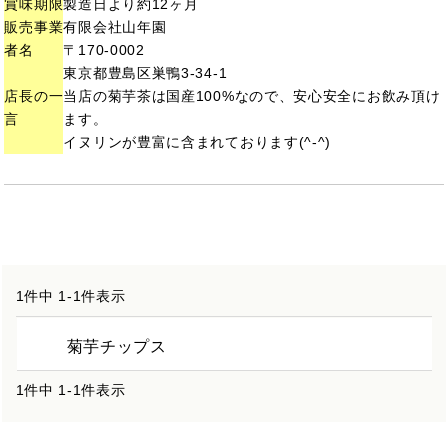
賞味期限
製造日より約12ヶ月
販売事業
有限会社山年園
者名
〒170-0002
東京都豊島区巣鴨3-34-1
店長の一
当店の菊芋茶は国産100%なので、安心安全にお飲み頂け
言
ます。
イヌリンが豊富に含まれており
ます(^-^)
1
件中
1
-
1
件表示
菊芋チップス
1
件中
1
-
1
件表示