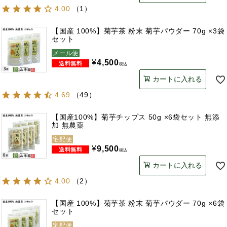
4.00
（
1
）
【国産 100%】菊芋茶 粉末 菊芋パウダー 70g ×3袋
セット
メール便
¥
4,500
税込
カートに入れる
4.69
（
49
）
【国産100%】菊芋チップス 50g ×6袋セット 無添
加 無農薬
宅配便
¥
9,500
税込
カートに入れる
4.00
（
2
）
【国産 100%】菊芋茶 粉末 菊芋パウダー 70g ×6袋
セット
宅配便