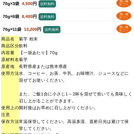
買い物
70g×3袋
4,500
円
送料無料
かごへ
買い物
70g×6袋
8,400
円
送料無料
かごへ
買い物
70g×11袋
13,200
円
送料無料
かごへ
商品名
菊芋 粉末
商品区分
飲料
内容量
【一袋あたり】70g
原材料名
菊芋
原産地
長野県産または熊本県産
使用方法
水、コーヒー、お茶、牛乳、お味噌汁、ジュースなどに
混ぜてお使いください。
また、ご飯1合に小さじ1～2杯を混ぜて炊いても美味しく
召し上がることができます。
使用上の
開封後はお早めに召し上がりください。
注意
保存方法
常温保管してください。高温多湿、直射日光は避けて保
管してください。