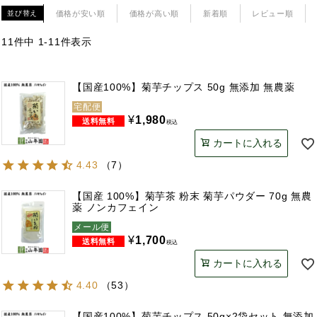
価格が安い順
価格が高い順
新着順
レビュー順
並び替え
11
件中
1
-
11
件表示
【国産100%】菊芋チップス 50g 無添加 無農薬
宅配便
¥
1,980
税込
カートに入れる
4.43
（
7
）
【国産 100%】菊芋茶 粉末 菊芋パウダー 70g 無農
薬 ノンカフェイン
メール便
¥
1,700
税込
カートに入れる
4.40
（
53
）
【国産100%】菊芋チップス 50g×2袋セット 無添加