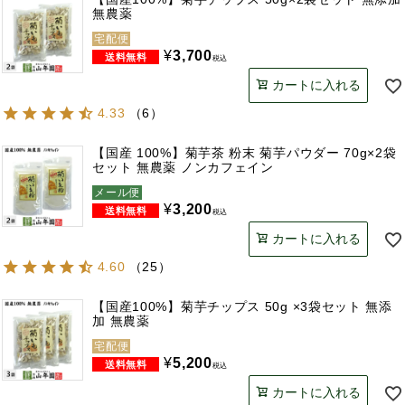
無農薬
宅配便
¥
3,700
税込
カートに入れる
4.33
（
6
）
【国産 100%】菊芋茶 粉末 菊芋パウダー 70g×2袋
セット 無農薬 ノンカフェイン
メール便
¥
3,200
税込
カートに入れる
4.60
（
25
）
【国産100%】菊芋チップス 50g ×3袋セット 無添
加 無農薬
宅配便
¥
5,200
税込
カートに入れる