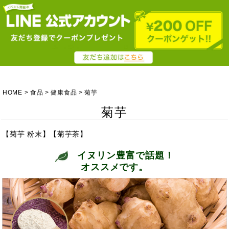
HOME
食品
健康食品
菊芋
菊芋
【菊芋 粉末】【菊芋茶】
イヌリン豊富で話題！
オススメです。