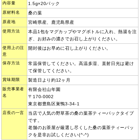
内容量
1.5g×20パック
原材料名
桑の葉
原産地
宮崎県産、鹿児島県産
使用方法
本品1包をマグカップやマグボトルに入れ、熱湯を注
ぎ、お好みの濃さでお召し上がりください。
使用上の注
開封後はお早めに召し上がりください。
意
保存方法
常温保管してください。高温多湿、直射日光は避け
て保管してください。
賞味期限
製造日より約12ヶ月
販売事業者
有限会社山年園
名
〒170-0002
東京都豊島区巣鴨3-34-1
店長の一言
当店で人気の野草茶の桑の葉茶ティーパックタイプ
です。
老舗のお茶屋が厳選し尽くした桑の葉茶ティーパッ
クを是非お試しください(^-^)