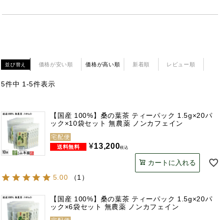
価格が安い順
価格が高い順
新着順
レビュー順
並び替え
5
件中
1
-
5
件表示
【国産 100%】桑の葉茶 ティーパック 1.5g×20パ
ック×10袋セット 無農薬 ノンカフェイン
宅配便
¥
13,200
税込
カートに入れる
5.00
（
1
）
【国産 100%】桑の葉茶 ティーパック 1.5g×20パ
ック×6袋セット 無農薬 ノンカフェイン