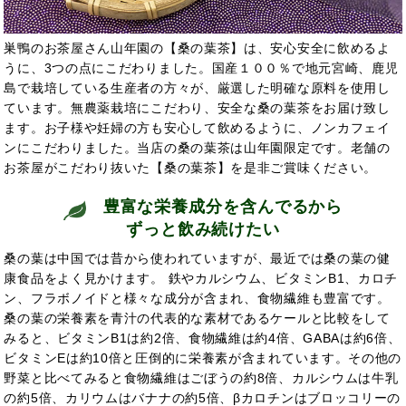
巣鴨のお茶屋さん山年園の【桑の葉茶】は、安心安全に飲めるよ
うに、3つの点にこだわりました。国産１００％で地元宮崎、鹿児
島で栽培している生産者の方々が、厳選した明確な原料を使用し
ています。無農薬栽培にこだわり、安全な桑の葉茶をお届け致し
ます。お子様や妊婦の方も安心して飲めるように、ノンカフェイ
ンにこだわりました。当店の桑の葉茶は山年園限定です。老舗の
お茶屋がこだわり抜いた【桑の葉茶】を是非ご賞味ください。
豊富な栄養成分を含んでるから
ずっと飲み続けたい
桑の葉は中国では
昔から使われていますが、最近では桑の葉の健
康食品をよく見かけます。 鉄やカルシウム、ビタミンB1、カロチ
ン、フラボノイドと様々な成分が含まれ、食物繊維も豊富です。
桑の葉の栄養素を青汁の代表的な素材であるケールと比較をして
みると、ビタミンB1は約2倍、食物繊維は約4倍、GABAは約6倍、
ビタミンEは約10倍と圧倒的に栄養素が含まれています。その他の
野菜と比べてみると食物繊維はごぼうの約8倍、カルシウムは牛乳
の約5倍、カリウムはバナナの約5倍、βカロチンはブロッコリーの