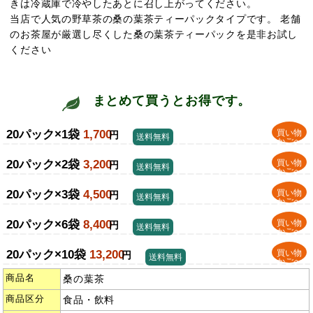
きは冷蔵庫で冷やしたあとに召し上がってください。
当店で人気の野草茶の桑の葉茶ティーパックタイプです。 老舗
のお茶屋が厳選し尽くした桑の葉茶ティーパックを是非お試し
ください
まとめて買うとお得です。
20パック×1袋
1,700
買い物
円
送料無料
かごへ
20パック×2袋
3,200
買い物
円
送料無料
かごへ
20パック×3袋
4,500
買い物
円
送料無料
かごへ
20パック×6袋
8,400
買い物
円
送料無料
かごへ
20パック×10袋
13,200
買い物
円
送料無料
かごへ
商品名
桑の葉茶
商品区分
食品・飲料