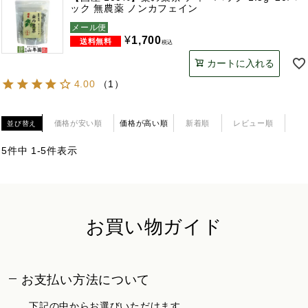
ック 無農薬 ノンカフェイン
メール便
¥
1,700
税込
カートに入れる
4.00
（
1
）
価格が安い順
価格が高い順
新着順
レビュー順
並び替え
5
件中
1
-
5
件表示
お買い物ガイド
お支払い方法について
下記の中からお選びいただけます。