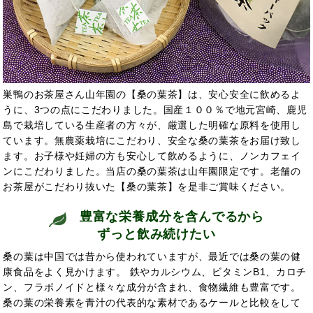
巣鴨のお茶屋さん山年園の【桑の葉茶】は、安心安全に飲めるよ
うに、3つの点にこだわりました。国産１００％で地元宮崎、鹿児
島で栽培している生産者の方々が、厳選した明確な原料を使用し
ています。無農薬栽培にこだわり、安全な桑の葉茶をお届け致し
ます。お子様や妊婦の方も安心して飲めるように、ノンカフェイ
ンにこだわりました。当店の桑の葉茶は山年園限定です。老舗の
お茶屋がこだわり抜いた【桑の葉茶】を是非ご賞味ください。
豊富な栄養成分を含んでるから
ずっと飲み続けたい
桑の葉は中国では
昔から使われていますが、最近では桑の葉の健
康食品をよく見かけます。 鉄やカルシウム、ビタミンB1、カロチ
ン、フラボノイドと様々な成分が含まれ、食物繊維も豊富です。
桑の葉の栄養素を青汁の代表的な素材であるケールと比較をして