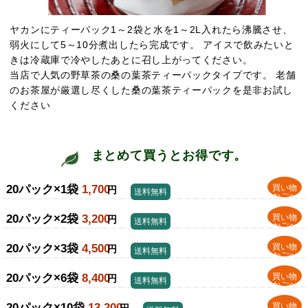
ヤカンにティーパック1～2袋と水を1～2L入れたら沸騰させ、
弱火にして5～10分煮出したら完成です。 アイスで飲みたいと
きは冷蔵庫で冷やしたあとに召し上がってください。
当店で人気の野草茶の桑の葉茶ティーパックタイプです。 老舗
のお茶屋が厳選し尽くした桑の葉茶ティーパックを是非お試し
ください
まとめて買うとお得です。
20パック×1袋
1,700
買い物
円
送料無料
かごへ
20パック×2袋
3,200
買い物
円
送料無料
かごへ
20パック×3袋
4,500
買い物
円
送料無料
かごへ
20パック×6袋
8,400
買い物
円
送料無料
かごへ
20パック×10袋
13,200
買い物
円