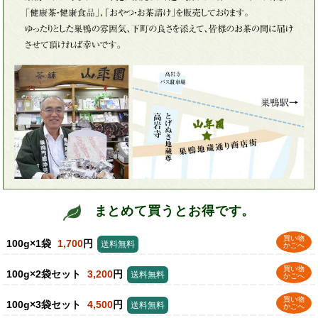
まとめて買うとお得です。
買い物
100g×1袋
1,700
円
送料無料
かごへ
買い物
100g×2袋セット
3,200
円
送料無料
かごへ
買い物
100g×3袋セット
4,500
円
送料無料
かごへ