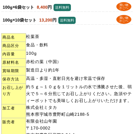
買い物
100g×6袋セット
8,400
円
送料無料
かごへ
買い物
100g×10袋セット
13,200
円
送料無料
かごへ
松葉茶
商品名
食品・飲料
商品区分
100g
内容量
赤松の葉（中国）
原材料名
製造日より約1年
賞味期限
高温・多湿・直射日光を避け常温で保存
保存方法
約５ｇ～１０ｇを１リットルの水で沸騰させた後、弱
お召し上が
火で５～６分煎じてお召し上がりください。急須やテ
り方
ィーポットでも美味しくお召し上がりいただけます。
株式会社ミタカ
加工者
熊本県宇城市豊野町山崎2188-5
有限会社山年園
販売者
〒170-0002