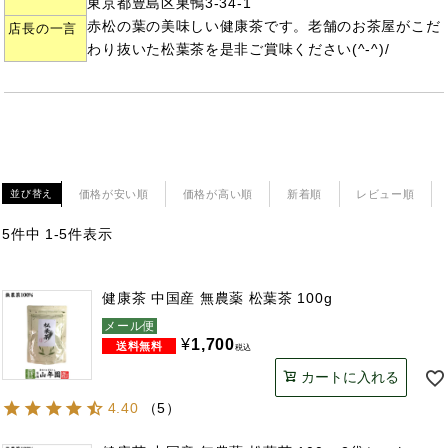
東京都豊島区巣鴨3-34-1
赤松の葉の美味しい健康茶です。老舗のお茶屋がこだ
店長の一言
わり抜いた松葉茶を是非ご賞味ください(^-^)/
価格が安い順
価格が高い順
新着順
レビュー順
並び替え
5
件中
1
-
5
件表示
健康茶 中国産 無農薬 松葉茶 100g
メール便
¥
1,700
税込
カートに入れる
4.40
（
5
）