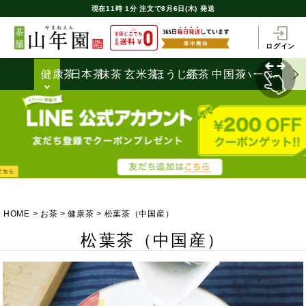
現在
11時
1分
注文で
8月6日(木) 発送
ログイン
健康茶
日本茶
抹茶
玄米茶
ほうじ茶
紅茶
中国茶
ハーブティ
HOME
お茶
健康茶
松葉茶（中国産）
松葉茶（中国産）